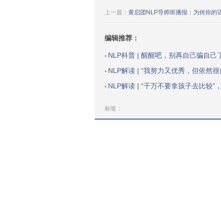
上一篇：
黄启团NLP导师班播报：为何你的
编辑推荐：
NLP科普 | 醒醒吧，别再自己骗自己
▪
NLP解读 | “我努力又优秀，但依然很自卑”：一个方法，提升你
▪
NLP解读 | “千万不要拿孩子去比较”，原因戳中无数
▪
标签：