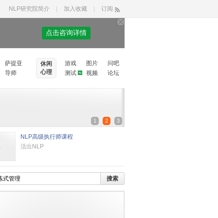
NLP研究院简介
|
加入收藏
|
订阅
点击咨询详情
萨提亚
游戏
图片
问吧
休闲
心理
导师
测试
视频
论坛
1
2
3
NLP高级执行师课程
活出NLP