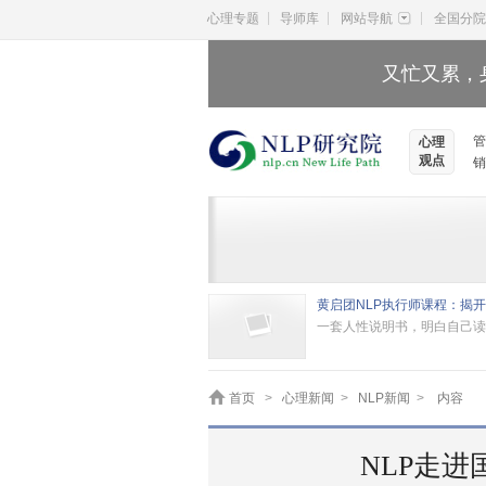
|
|
|
心理专题
导师库
网站导航
全国分院
又忙又累，
管
心理
观点
销
一套人性说明书，明白自己读
首页
>
心理新闻
>
NLP新闻
>
内容
NLP走