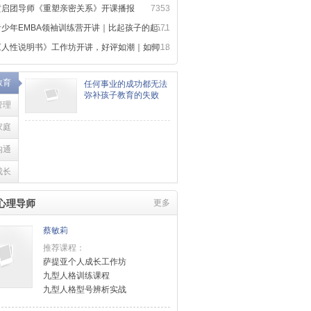
黄启团导师《重塑亲密关系》开课播报
7353
少年EMBA领袖训练营开讲｜比起孩子的起点，更重要的是成长方向
6571
人性说明书》工作坊开讲，好评如潮｜如何用心理学，读懂人性规律
8018
教育
任何事业的成功都无法
弥补孩子教育的失败
管理
家庭
沟通
成长
心理导师
更多
蔡敏莉
推荐课程：
萨提亚个人成长工作坊
九型人格训练课程
九型人格型号辨析实战