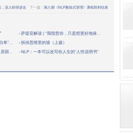
话，没人听得进去
下一篇：
第八期《NLP教练式管理》课程胜利结束
了
萨提亚解读 | “我指责你，只是想更好地保护自己”
▪
的自我价值
拆掉思维里的墙（上篇）
▪
父母的心
NLP：一本可以改写你人生的“人性说明书”
▪