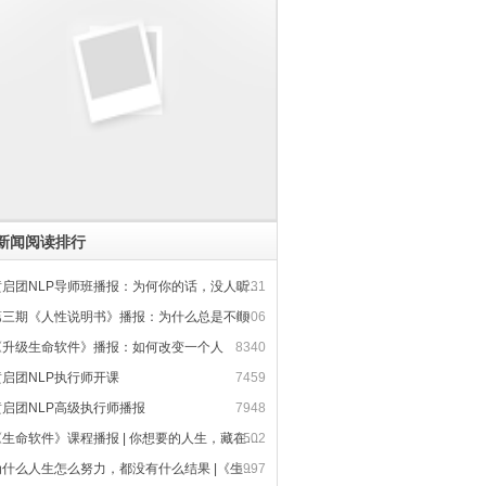
新闻阅读排行
启团NLP导师班播报：为何你的话，没人听得进去
8231
第三期《人性说明书》播报：为什么总是不顺
6906
《升级生命软件》播报：如何改变一个人
8340
黄启团NLP执行师开课
7459
黄启团NLP高级执行师播报
7948
生命软件》课程播报 | 你想要的人生，藏在大脑软件里
7502
什么人生怎么努力，都没有什么结果 |《生命软件》课程播报
5997