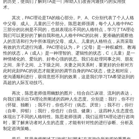
的历史，使我们了解到TA是一门帮助人们改善沟通技巧的实用技
术。
其次，PAC理论是TA的核心部分。P、A、C分别代表了个人人格
中父母、成人、儿童的三个部分。陈思老师强调，每个人人格中PAC
三部分的比例是不同的，也就表现出不同的人格特点，学习了TA理论
我们可以更好的了解自我和他人人格中PAC的比例，更准确的观察他
人的言语和行为中所体现的父母、成人、儿童的人格特点，从而采取
有效的方式进行沟通。PAC理论认为，P（父母）是一种权威性、教诲
性的状态，A（成人）是一种理智的、逻辑性的状态，C（儿童）是一
种情绪化的、爱玩的、好奇心强的状态。我们在处理同事之间、朋友
之间、亲子之间、上下级之间、夫妻之间关系时，要更好的分析对方
此时此刻PAC的状态才能更好的调节自身的PAC状态，使之相对应，
使沟通顺利进行，获得意想不到的效果，这是我们学习TA希望达到的
高超的人际互动技巧。
再次，陈思老师借用幽默的图片，结合自己诙谐、流利的表达，
向我们展示出TA理论所阐述的四种人生态度。分别是：我行，你不行
（怀疑、独断）；我不行，你也不行（病态、厌世）；我不行，你行
（自卑、抑郁）；我行，你也行（自信、健康）。这四种人生态度也
体现出了不同的人格特性。陈思老师强调，我们运用TA理论进行咨询
时，要了解来访者对人生的态度，才能有针对性的进行诊断、分析及
制定咨询策略。
最后，陈思老师阐述了“游戏”与“脚本”在咨询中所发挥的重要作