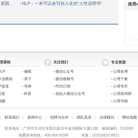
父母的心
NLP：一本可以改写你人生的“人性说明书”
▪
推荐
理课程
关注我们
专业资源
NLP
▪
催眠
▪
微信公众号
▪
心理名博
专业教练
▪
亲子
▪
微信视频号
▪
心理个案
萨提亚
▪
导师
▪
RSS订阅
▪
心理专栏
完形
▪
科普
▪
创始人微信公众号
▪
心理咨询师
婚姻
▪
心理书籍
|
联系我们
|
新闻中心
|
招聘与合作
|
团队风采
|
法律顾问
|
网站地图
联系地址：广州市天河区东莞庄路26号金润国际大厦13层 邮政编码：510000
免费咨询热线：400-600-9299 ， 传真：(020)3825 8022