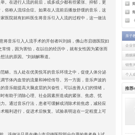
。在进行人流的前后，或多或少都有些紧张、抑郁，更
绪，俗称人流综合症。如果在人流前后播放舒缓的音乐，这
青
一家医院就有妇科医生将音乐引入人流的过程中，这一做法
《
亲子
意将音乐引入人流手术的开创者叫刘娟，佛山市启德医院妇
企业
之常情，因为害怕，在以往的经历中，就有女性因为紧张而
婚姻
想法的原因。"刘娟解释道。
销售
畴。当人处在优美悦耳的音乐环境之中，促使人体分泌
个人
以调节体内血管的流量和神经传导。另一方面，音乐声波的
性的音乐能提高大脑皮层的兴奋性，可以改善人们的情绪，
推荐
同时有助于消除心理、社会因素所造成的紧张、焦虑、忧
能力。通过音乐疗法，患者可缓解或消除术前焦虑，减轻应
手术顺利进行，促进术后恢复。试验表明这在一定程度上可
前，该做法只是在佛山市启德医院部分自愿的患者身上试