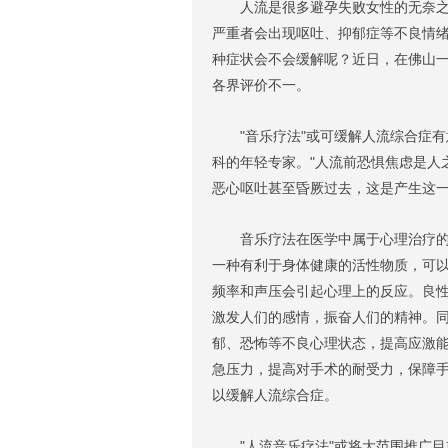
人流是很多避孕失败女性的无奈之举
严重者会出现呕吐、抑郁症等不良情
种症状会不会缓解呢？近日，在佛山
各界评价不一。
"音乐疗法"或可缓解人流综合症有
科的年轻专家。"人流前恐惧焦虑是人
恶心呕吐甚至昏厥过去，这是产生这一
音乐疗法在医学中属于心理治疗的范
一种有利于身体健康的活性物质，可
频率和声压会引起心理上的反应。良
激发人们的感情，振奋人们的精神。
郁、恐怖等不良心理状态，提高应激
急压力，提高对手术的耐受力，保障
以缓解人流综合症。
"人流音乐疗法"或将大范围推广目