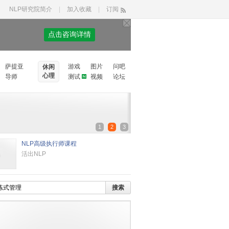
NLP研究院简介
|
加入收藏
|
订阅
点击咨询详情
萨提亚
游戏
图片
问吧
休闲
心理
导师
测试
视频
论坛
1
2
3
NLP高级执行师课程
活出NLP