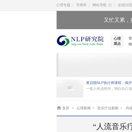
|
|
|
心理专题
导师库
网站导航
全国分院
又忙又累，
管
心理
观点
销
一套人性说明书，明白自己读
首页
>
心理新闻
>
音乐疗法新闻
>
内
“人流音乐