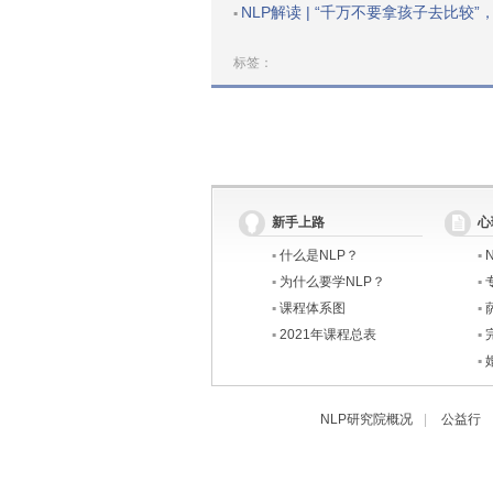
NLP解读 | “千万不要拿孩子去比较”，原因戳中无数
▪
标签：
新手上路
心
▪
什么是NLP？
▪
▪
为什么要学NLP？
▪
▪
课程体系图
▪
▪
2021年课程总表
▪
▪
NLP研究院概况
|
公益行