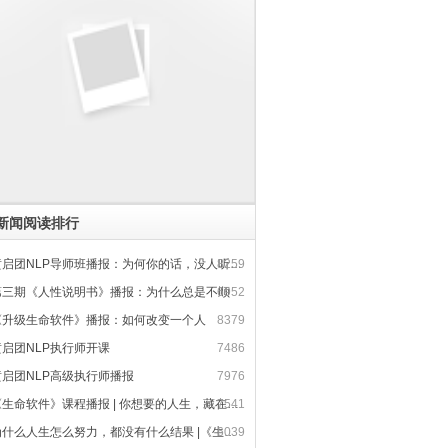
新闻阅读排行
启团NLP导师班播报：为何你的话，没人听得进去
8259
第三期《人性说明书》播报：为什么总是不顺
6952
《升级生命软件》播报：如何改变一个人
8379
黄启团NLP执行师开课
7486
黄启团NLP高级执行师播报
7976
生命软件》课程播报 | 你想要的人生，藏在大脑软件里
7541
什么人生怎么努力，都没有什么结果 |《生命软件》课程播报
6039