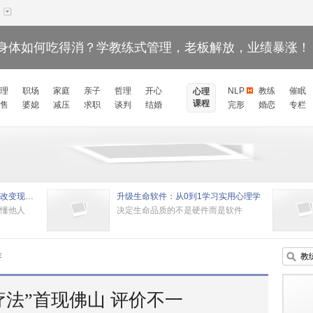
身体如何吃得消？学教练式管理，老板解放，业绩暴涨！
理
职场
家庭
亲子
哲理
开心
NLP
教练
催眠
心理
课程
售
婆媳
减压
求职
谈判
结婚
完形
婚恋
专栏
黄启团NLP执行师课程：揭开改变现状的秘密
升级生命软件：从0到1学习实用心理学
懂他人
决定生命品质的不是硬件而是软件
容
疗法”首现佛山 评价不一