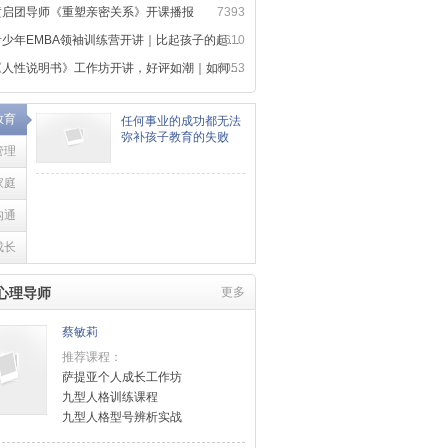
黄启团导师《重塑亲密关系》开课播报
7393
少年EMBA领袖训练营开讲｜比起孩子的起点，更重要的是成长方向
6610
人性说明书》工作坊开讲，好评如潮｜如何用心理学，读懂人性规律
8053
教育
任何事业的成功都无法
弥补孩子教育的失败
管理
家庭
沟通
成长
心理导师
更多
蔡敏莉
推荐课程：
萨提亚个人成长工作坊
九型人格训练课程
九型人格型号辨析实战