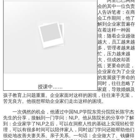
阿里巴巴网商
会的其中一位负责
人告诉笔者：在商
会工作期间，他了
解到企业家普遍存
在着这样一种困
境：随着企业越做
越大，员工越来越
多，管理者越来越
忙，压力越来越
大，但成效却甚
低；更要命的是，
企业家在为了企业
的发展疲于奔命的
同时，往往忽略了
授课中……
家庭，导致婚姻及
孩子教育上问题重重。企业家面对这样的困境，往往束手无策，
苦无良方。他很想帮助企业家们走出这样的困境。
一次偶然的机会，他通过中国NLP学院东莞分院院长陈宇杰
先生的分享，接触到一门学问：NLP。他从陈院长的分享中了解
到：企业家学了NLP之后，可以在洞察人性的基础上实现轻松管
理，可以有很多时间可以陪伴家人，同时这门学问还能帮助他们
很处地改善夫妻关系、亲子关系。一句话：企业做大了、钱赚得