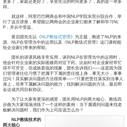
更多了，家庭还更好了，享受生活的时间更多了，真的是一举多
得。
就这样，阿里巴巴网商会和中国NLP学院东莞分院合作，举
行了这次讲座，希望能让网商会的企业家们都来了解和学习NL
P，并从中受益。
黄启团先生以《
NLP教练式管理
》为主题，阐述了NLP的来
源、NLP在管理当中的运用以及《NLP教练式管理》这门课程能
给企业家们带来的帮助。
团长的讲课风格非常实用，谈到NLP在管理当中的运用时，
他会针对企业家的实际困难而对症下药。比如针对企业家经常忙
得不可开交，但成效甚低的现象，团长告诉我们——这是因为我
们管理者往往习惯了把属于下属的责任揽上身，事无大小，事事
过问！其实解决问题的方法很简单——“
只要把责任落实到当事人
身上，培养下属解决问题的能力，找到解决问题的方法，最后即
”
会达成共同目标协议。
为了让大家有更深的感受，团长用NLP的两大核心、教练四
步曲为大家现场演练了一个这样的案例：当下属遇到问题来找老
板解决问题时，我们作为上司应该怎么办？
NLP教练技术的
两大核心