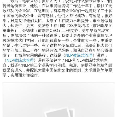
最后，笔者采访了黄启团先生，说到为什么会来从事NLP的
传播这份事业，他说：在从事管理咨询工作这十年中，接触了无
数成功的企业家。在这期间，有幸与企业家们一起走访了二十多
个国家的著名企业，深有感触，他们大都很成功，有智慧，很好
学，只是觉得他们太忙、太累了！在能力不断提升，事业越做越
大，却更忙、更累、更茫然！在目睹了38岁黄均瑶（前均瑶集团
董事长）、孙德棣（前网易CEO）工作过劳，英年早逝的现实
后，更加增强了我的一种紧迫感：我要让更多的企业家掌握NLP
教练技术这门学问，让他们钱赚多一些，企业做大一些，更重要
的是，生活过好一些。有了这样的使命感以后，我决定把大师们
的学问加上我二十多年的经营管理经验，和我自己多年的心得研
发了一套简单实用的课程，这就是《
NLP教练式管理
》课程，
《
NLP教练式管理
》课程不仅包含了NLP和NLP教练技术的内
容，我还把NLP的三个源头学问催眠、完形、萨提亚中的精华部
份柔合进来，并配以大量中国传统文化的案例，力求做到简单易
学，实用而方便操作。