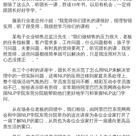
烦恼了这么久，听团长一课，胜读10年书。以后有机会，一定得
跟团长好好学学。”
服装行业老总何小姐：“
我觉得你们团长的课很好，很理智很
。”
实用，听了很受用，我很想学习你们的课程
某电子企业销售总监汪先生：“
我们做销售的压力很大，老板
的任务指标重，客户需求多，工作问题，什么问题都有，孩子学
习问题，夫妻问题，有时真的觉得要死了，听完团长的课，我突
然觉得，这些问题都很简单就可以解决的，只是我没用对方法，
。”
心态没摆正
在三个小时的讲座中，团长不光示范了怎么用NLP来解决管
理中的一些实际问题，还将NLP的应用迁移到家庭关系处理上。
整个现场活动气氛热烈，学员发言提问不断，精彩互动令学员激
动不已，纷纷表示听有所得，非常期待阿里巴巴东莞网商会和中
国NLP学院东莞分院能帮助他们更好地学习和掌握NLP这门学
问。
从在场各位老板的回馈中，我们相信，由阿里巴巴东莞网商
会和中国NLP学院东莞分院举办的这次讲座为各位企业家打开了
一扇了解NLP的窗口，从而也为各位企业家打开一扇通向更高品
质生活的窗口。