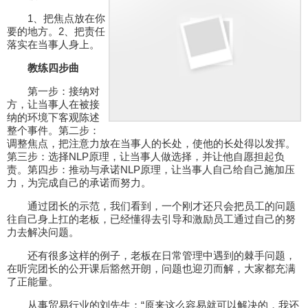
1、把焦点放在你
要的地方。2、把责任
落实在当事人身上。
教练四步曲
第一步：接纳对
方，让当事人在被接
纳的环境下客观陈述
整个事件。第二步：
调整焦点，把注意力放在当事人的长处，使他的长处得以发挥。
第三步：选择NLP原理，让当事人做选择，并让他自愿担起负
责。第四步：推动与承诺NLP原理，让当事人自己给自己施加压
力，为完成自己的承诺而努力。
通过团长的示范，我们看到，一个刚才还只会把员工的问题
往自己身上扛的老板，已经懂得去引导和激励员工通过自己的努
力去解决问题。
还有很多这样的例子，老板在日常管理中遇到的棘手问题，
在听完团长的公开课后豁然开朗，问题也迎刃而解，大家都充满
了正能量。
从事贸易行业的刘先生：“
原来这么容易就可以解决的，我还