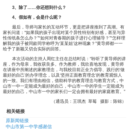
3、除了……你还想到什么？
4、假如有，会是什么呢？
最后，导师与家长的互动环节，更是把讲座推到了高潮。有
家长问道：“如果我的孩子出现对某个异性特别有好感，甚至与异
性传纸条怎么办？”“如何对青春期的孩子进行心理辅导？”“怎样理
解我的孩子被同龄同学称呼为‘某某姐’这种现象？”黄导师都一一
给予了新颖又切合实际的回答。
本次活动的主持人周红主任在总结时说：“聆听了黄导师的讲
座，作为母亲，我收获良多。作为教师，我欣喜地发现，黄导师
在讲座中所阐述的家教理念，与我校目前正全力倡导、践行的‘做
最好的自己’的办学理念，以及‘坚持正面教育理念’的教育观惊人
的一致。我们有理由相信，借助科学的教育理念与教育方式，中
山市一中一定能成为最好的自己，中山市一中的学生一定能成为
最好的自己，中山市一中的家长们一定会拥有最好的家庭教育。”
（通迅员：王琪杰 草莓 摄影：陈锦）
相关链接
原新闻链接
中山市第一中学感谢信