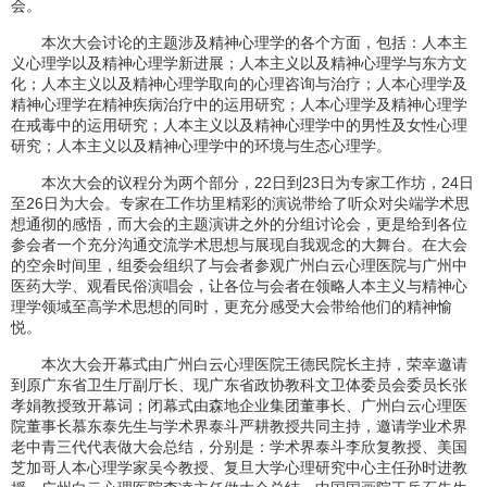
会。
本次大会讨论的主题涉及精神心理学的各个方面，包括：人本主
义心理学以及精神心理学新进展；人本主义以及精神心理学与东方文
化；人本主义以及精神心理学取向的心理咨询与治疗；人本心理学及
精神心理学在精神疾病治疗中的运用研究；人本心理学及精神心理学
在戒毒中的运用研究；人本主义以及精神心理学中的男性及女性心理
研究；人本主义以及精神心理学中的环境与生态心理学。
本次大会的议程分为两个部分，22日到23日为专家工作坊，24日
至26日为大会。专家在工作坊里精彩的演说带给了听众对尖端学术思
想通彻的感悟，而大会的主题演讲之外的分组讨论会，更是给到各位
参会者一个充分沟通交流学术思想与展现自我观念的大舞台。在大会
的空余时间里，组委会组织了与会者参观广州白云心理医院与广州中
医药大学、观看民俗演唱会，让各位与会者在领略人本主义与精神心
理学领域至高学术思想的同时，更充分感受大会带给他们的精神愉
悦。
本次大会开幕式由广州白云心理医院王德民院长主持，荣幸邀请
到原广东省卫生厅副厅长、现广东省政协教科文卫体委员会委员长张
孝娟教授致开幕词；闭幕式由森地企业集团董事长、广州白云心理医
院董事长慕东泰先生与学术界泰斗严耕教授共同主持，邀请学业术界
老中青三代代表做大会总结，分别是：学术界泰斗李欣复教授、美国
芝加哥人本心理学家吴今教授、复旦大学心理研究中心主任孙时进教