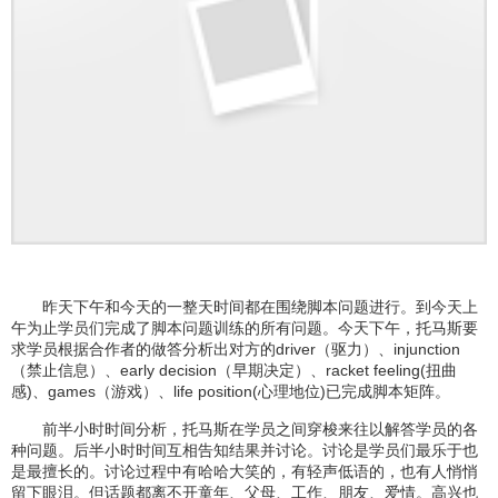
昨天下午和今天的一整天时间都在围绕脚本问题进行。到今天上
午为止学员们完成了脚本问题训练的所有问题。今天下午，托马斯要
求学员根据合作者的做答分析出对方的driver（驱力）、injunction
（禁止信息）、early decision（早期决定）、racket feeling(扭曲
感)、games（游戏）、life position(心理地位)已完成脚本矩阵。
前半小时时间分析，托马斯在学员之间穿梭来往以解答学员的各
种问题。后半小时时间互相告知结果并讨论。讨论是学员们最乐于也
是最擅长的。讨论过程中有哈哈大笑的，有轻声低语的，也有人悄悄
留下眼泪。但话题都离不开童年、父母、工作、朋友、爱情。高兴也