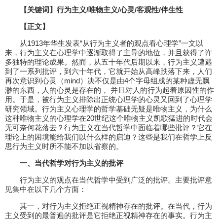
【关键词】行为主义/唯物主义/心灵/客观性/伴生性
【正文】
从1913年华生发表“从行为主义者的观点看心理学”一文以
来，行为主义在心理学中逐渐取得了主导的地位，并且获得了许
多独特的理论成果。然而，从五十年代后期以来，行为主义遭遇
到了一系列批评，到六十年代，它就开始从高峰跌落下来，人们
再次意识到心灵（mind）决不仅是由4个字母组成的某种虚无飘
渺的东西，人的心灵是存在的， 并且对人的行为起着原因性的作
用。于是，被行为主义排除出正统心理学的心灵又回到了心理学
研究领域。行为主义心理学的哲学基础无疑是唯物主义，为什么
这种唯物主义的心理学在20世纪这个唯物主义凯歌猛进的时代会
无可奈何花落去？行为主义在当代哲学中面临着哪些批评？它在
理论上的困境能给我们以什么样的启迪？这些是我们在哲学上反
思行为主义时所不能不加以省察的。
一、当代哲学对行为主义的批评
行为主义的观点在当代哲学中受到广泛的批评。主要批评意
见集中在以下几个方面：
其一，对行为主义拒绝正视精神存在的批评。在当代，行为
主义受到的最普遍的批评是它拒绝正视精神存在的事实。行为主