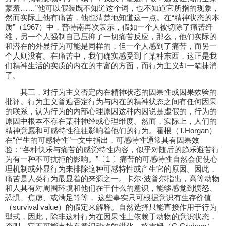
蒙羞……”他可以假装既不知道这个词，也不知道它所指的现象，
然而实际上他有痛苦，他也清楚地知道这一点。在“精神状态的本
质”（1967）中，普特南再次表示，假如一个人被切除了痛苦纤
维，另一个人强制自己压抑了一切痛苦反应，那么，他们实际的
和潜在的外显行为可能是同样的，但一个人感到了痛苦，而另一
个人则没有。在痛苦中，我们确实感受到了某种东西，这正是我
们精神生活的实质的内在的丰富的方面，而行为主义却一笔抹消
了。
其三，对行为主义否定内在精神状态的因果性或因果效验的
批评。行为主义普遍否定行为与内在的精神状态之间有任何因果
的联系，认为行为的内部心理原因这种内因说是虚假的，行为的
原因中根本不存在某种神经或心理维度。然而，实际上，人们的
精神意愿和可感特性往往影响着他们的行为。霍根（T.Horgan）
在“伴生的可感特性”一文中指出，可感特性通常具有因果效
验：“各种快乐与痛苦的感觉特性内容，似乎对随后的趋乐避苦行
为有一种不可抗拒的影响。”〔1 〕痛苦的可感特性自然会促使心
理机制或外显行为来排除这种可感特性或产生它的原因。因此，
痛苦是人类行为最显着的来源之一。卡尔·波普尔指出，高等动物
和人具有对周围环境和他们在干什么的意识，能够感觉到愤怒、
恐惧、焦虑、或满足等等， 这些事实只可根据意识有生存价值
（survival value）的假定来解释。自然选择只能直接作用于行为
型式，因此，除非这种行为在因果性上依赖于动物的意识状态，