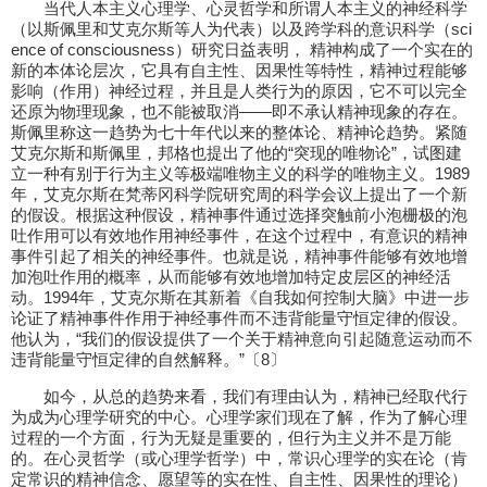
当代人本主义心理学、心灵哲学和所谓人本主义的神经科学
（以斯佩里和艾克尔斯等人为代表）以及跨学科的意识科学（sci
ence of consciousness）研究日益表明， 精神构成了一个实在的
新的本体论层次，它具有自主性、因果性等特性，精神过程能够
影响（作用）神经过程，并且是人类行为的原因，它不可以完全
还原为物理现象，也不能被取消——即不承认精神现象的存在。
斯佩里称这一趋势为七十年代以来的整体论、精神论趋势。紧随
艾克尔斯和斯佩里，邦格也提出了他的“突现的唯物论”，试图建
立一种有别于行为主义等极端唯物主义的科学的唯物主义。1989
年，艾克尔斯在梵蒂冈科学院研究周的科学会议上提出了一个新
的假设。根据这种假设，精神事件通过选择突触前小泡栅极的泡
吐作用可以有效地作用神经事件，在这个过程中，有意识的精神
事件引起了相关的神经事件。也就是说，精神事件能够有效地增
加泡吐作用的概率，从而能够有效地增加特定皮层区的神经活
动。1994年，艾克尔斯在其新着《自我如何控制大脑》中进一步
论证了精神事件作用于神经事件而不违背能量守恒定律的假设。
他认为，“我们的假设提供了一个关于精神意向引起随意运动而不
违背能量守恒定律的自然解释。”〔8〕
如今，从总的趋势来看，我们有理由认为，精神已经取代行
为成为心理学研究的中心。心理学家们现在了解，作为了解心理
过程的一个方面，行为无疑是重要的，但行为主义并不是万能
的。在心灵哲学（或心理学哲学）中，常识心理学的实在论（肯
定常识的精神信念、愿望等的实在性、自主性、因果性的理论）