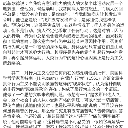
彭菲尔德说：当我给有意识能力的病人的大脑半球运动皮层一个
电刺激，使他的手臂运动时，我常问病人有何想法。而病人的回
答总是：“我没有这样做，是你做的。”当我刺激病人让其发出声
音时，他也总是说：“我并没有发出声音，是你迫使我这样做
的。”塞尔认为，这类事例说明，在这种情况下，病人有身体的运
动，但不是行动。病人否定他采取了任何行动，这是对的，因为
人的行动、行为中总是包含着意向或者是意向的结果。如果我贯
彻了我的意向，那么意向在行为中就起某种原因性作用，否则所
谓行为就只是一种被动的身体运动。身体运动只有当它们是由意
向引起时才可以称为行动。其顺序是先在的意向引起行为中的意
向，再引起身体运动。人类行为中的这种心理因素正是行为主义
所忽略的。
其二，对行为主义否定任何内在的感觉特性的批评。美国科
学哲学家普特南（H.Putnam）在“脑与行为”（1961）这篇文章中
批评行为主义不能说明象痛苦这样的“现象状态”，认为这种自明
的非行为的“原始感觉”的存在，构成了反行为主义的一个证据。
他做了一个思想实验来说明问题。假想有一个“超级斯巴达人”社
会，这个社会中的人从小受到严格的训练，可以忍受一切痛苦，
即使当他们说他们痛苦时，也是以平和的口吻说的，而且没有任
何显得痛苦的行为。那么他们究竟有没有痛苦呢？普特南的回答
是肯定的。他还设想，“超超级斯巴达人”甚至连“痛苦”两字都不
说，他可能暗暗寻思：“这种痛苦是不可忍受的，假如它再延续一
分钟，我就要喊叫了，哦不！我决不能这样做！这会让我们全家