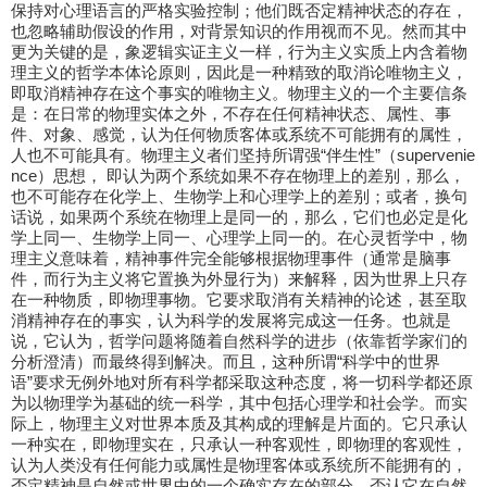
保持对心理语言的严格实验控制；他们既否定精神状态的存在，
也忽略辅助假设的作用，对背景知识的作用视而不见。然而其中
更为关键的是，象逻辑实证主义一样，行为主义实质上内含着物
理主义的哲学本体论原则，因此是一种精致的取消论唯物主义，
即取消精神存在这个事实的唯物主义。物理主义的一个主要信条
是：在日常的物理实体之外，不存在任何精神状态、属性、事
件、对象、感觉，认为任何物质客体或系统不可能拥有的属性，
人也不可能具有。物理主义者们坚持所谓强“伴生性”（supervenie
nce）思想， 即认为两个系统如果不存在物理上的差别，那么，
也不可能存在化学上、生物学上和心理学上的差别；或者，换句
话说，如果两个系统在物理上是同一的，那么，它们也必定是化
学上同一、生物学上同一、心理学上同一的。在心灵哲学中，物
理主义意味着，精神事件完全能够根据物理事件（通常是脑事
件，而行为主义将它置换为外显行为）来解释，因为世界上只存
在一种物质，即物理事物。它要求取消有关精神的论述，甚至取
消精神存在的事实，认为科学的发展将完成这一任务。也就是
说，它认为，哲学问题将随着自然科学的进步（依靠哲学家们的
分析澄清）而最终得到解决。而且，这种所谓“科学中的世界
语”要求无例外地对所有科学都采取这种态度，将一切科学都还原
为以物理学为基础的统一科学，其中包括心理学和社会学。而实
际上，物理主义对世界本质及其构成的理解是片面的。它只承认
一种实在，即物理实在，只承认一种客观性，即物理的客观性，
认为人类没有任何能力或属性是物理客体或系统所不能拥有的，
否定精神是自然或世界中的一个确实存在的部分，否认它在自然