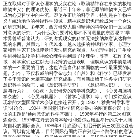
正在取得对于常识心理学的反实在论（取消精神存在事实的极端
唯物主义）的理论优势。最近三十年来，非还原的唯物主义已经
成为心灵哲学中的主流。即使在正统的科学界，特别是在唯物主
义占统治地位的神经科学领域，精神或意识也已经成为一个合法
的研究对象。多年来，西方研究大脑和精神的科学家们一直回避
对意识的研究。“为什么我们要讨论那种不可测量的东西呢？”学
术界曾经普遍认为，研究客观现实的科学无法接纳象意识这样主
观的东西。然而九十年代以来，越来越多的神经科学家、心理学
家和哲学家开始批评意识无法研究的观点。从心理学到分子生物
学到神经生物学和神经心理学再到量子物理学，等等，在许多领
域，科学家们正在以无可驳辩的证据表明，理解意识的本质是科
学的一个重要的目的，这也许是当代科学面临的一个最重要的问
题。如今，不仅权威的科学杂志如《自然》和《科学》已经发表
了关于意识的大脑基础的研究成果，而且新出版了许多专门研究
意识科学的杂志，如《意识科学研究》、《意识与认识》、《大
脑与行为》、《心灵：意识研究的跨学科杂志》、《心灵与脑科
学杂志》、《心灵与机器》、《哲学心理学》等，专门探讨意识
现象的大型国际学术会议也接连召开，如1992 年雅典“科学和意
识”讨论会、 1994年美国意识科学研究会举办的图克森会议（会
议的主题是“通向意识的科学基础”）、1996年举行的第二次图克
森会议、1997年在丹麦的哥本哈根和爱尔西诺里举行的关于大脑
与自我的国际会议。1998年4 月底至5月初召开的第三次图克森会
议。可以肯定地说， 目前国际范围内正在兴起一个跨学科的意识