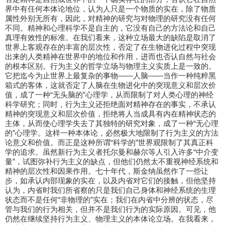
界中有任何本体论地位，认为人只是一个物质的实在，除了物质
属性外别无所有，因此，对精神的研究与对物理的研究没有任何
不同。精神和心理科学不是自主的，它没有自己的方法论和自己
真理有效性的标准。在我们看来，这种立场最大的缺陷是取消了
世界上客观存在的丰富的层次性，否定了在生物进化过程中突现
出来的人类精神在世界中的地位和作用，进而也否认自然与社会
的根本区别。行为主义的哲学立场与物理主义实质上是一致的。
它把迄今为止世界上最复杂的事物——人脑——当作一种纯粹黑
箱式的客体，这就否定了人脑在生物进化中的突现意义和层次价
值，成了一种“无头脑的”心理学，从而限制了对人类心理的神经
科学研究；同时，行为主义还拒绝面对精神存在的事实，不承认
精神的突现意义和层次价值，拒绝将人当成具有内在精神状态的
主体，从而使心理学失去了其独特的研究对象，成了一种“无心理
的”心理学。这样一种本体论，必然极大地限制了行为主义的方法
论意义和价值。而正是这种所谓“科学的”世界观限制了其真正科
学的追求。虽然新行为主义者托尔曼和赫尔等人引入许多“中介变
量”，试图弥补行为主义的缺点，但他们仍然太不重视神经系统和
精神的层次性和因果作用。七十年代，斯金纳虽然作了一些让
步，如承认内部现象的实在，以及内省对它们的接触，但他坚持
认为，内省时我们所省察的只是我们自己身体和神经系统的生理
状态而不是任何“非物理的”实在；我们在内省中分辨的状态，尽
管与我们的行为相关，但并不是我们行为的实际原因。可见，他
仍然在继续坚持行为主义、物理主义的本体论立场。在我看来，