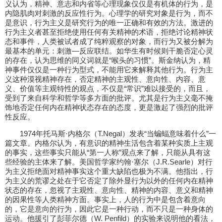
义认为，精神、意志和内省等心理现象仅仅是有机体的行为，是
内隐肌肉对刺激的反应性行为。心理学的研究对象是行为，而不
是意识，行为主义是研究行为的唯一正确和有效的方法。激进的
行为主义者甚至拒绝使用任何有关精神的术语，拒绝讨论精神状
态和事件，人类被试者成了纯粹观察的对象，而行为又被分解为
最基本的单元：刺激—反应联结。如华生有时候则干脆否定心灵
的存在，认为思维的同义词就是“喉头的习惯”。斯金纳认为，精
神事件仅仅是一种行为型式，不能用它来解释其他行为。行为主
义这种漠视精神存在，否定精神的主观性、意向性、内容、意
义、价值等主观特性的观点，不仅是“常识”难以接受的，而且，
受到了来自科学和哲学等多方面的批评。尤其是行为主义毫不掩
饰地否定任何内在精神状态存在的态度，更是激起了强烈的批评
性反应。
1974年托马斯·内格尔（T.Negal）发表“当蝙蝠意味着什么”一
篇文章。内格尔认为，有意识的精神生活包含着某种实质上主观
的事实，这些事实只能从“第一人称”观点来了解，只能从具有这
些经验的主体来了解。美国哲学家约翰·塞尔（J.R.Searle）对行
为主义拒绝面对精神事实这个重大缺陷也极为不满。他指出，行
为主义的荒谬之处在于它否定了除外显行为以外的任何内在精神
状态的存在，忽视了主观性、意向性、精神的内容、意义和精神
的因果性等人类精神方面。事实上，人的行为中是包含着意向
的，它是意向的行为，因此它是一种行动，而不只是一种身体的
运动。他援引了彭菲尔德（W. Penfild）的实验来说明他的看法，