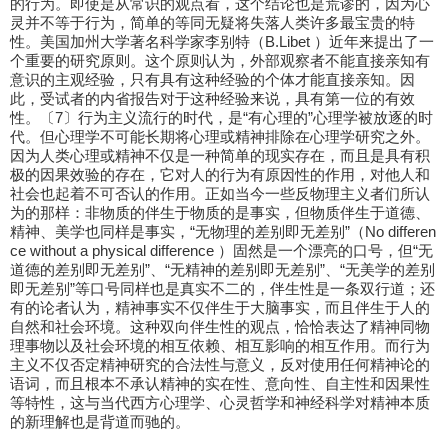
的行为。即使是从常识的观点看，这个结论也是荒谬的，因为心
灵并不等于行为，简单的等同无疑将失落人类许多最宝贵的特
性。美国加州大学著名科学家李别特（B.Libet ）近年来提出了一
个重要的研究原则。这个原则认为，外部观察者不能直接亲知有
意识的主观经验，只有具有这种经验的个体才能直接亲知。因
此，受试者的内省报告对于这种经验来说，具有第一位的有效
性。〔7〕行为主义流行的时代，是“有心理的”心理学被放逐的时
代。但心理学不可能长期将心理或精神排除在心理学研究之外。
因为人类心理或精神不仅是一种简单的现实存在，而且是具有积
极的因果效验的存在，它对人的行为有原因性的作用，对他人和
社会也起着不可否认的作用。正如当今一些反物理主义者们所认
为的那样：非物质的伴生于物质的是事实，但物质伴生于道德、
精神、美学也同样是事实，“无物理的差别即无差别”（No differen
ce without a physical difference ）固然是一个漂亮的口号，但“无
道德的差别即无差别”、“无精神的差别即无差别”、“无美学的差别
即无差别”等口号同样也是真实不二的，伴生性是一条双行道；还
有的论者认为，精神事实不仅伴生于大脑事实，而且伴生于人的
自然和社会环境。这种双向伴生性的观点，恰恰表达了精神同物
理事物以及社会环境的相互依赖、相互影响的相互作用。而行为
主义不仅否定精神研究的合法性与意义，反对使用任何精神论的
语词，而且根本不承认精神的实在性、意向性、自主性和因果性
等特性，这与当代西方心理学、心灵哲学和神经科学对精神本质
的新理解也是背道而驰的。