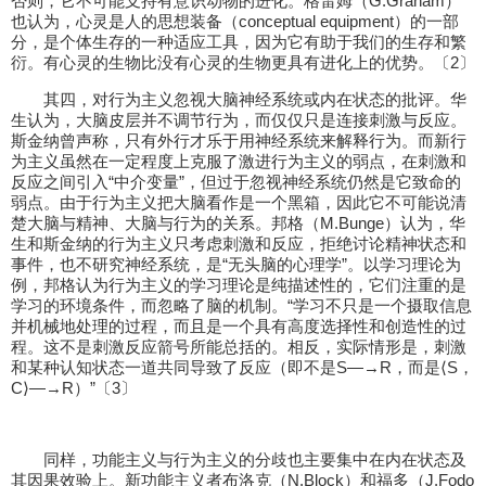
否则，它不可能支持有意识动物的进化。格雷姆（G.Graham）
也认为，心灵是人的思想装备（conceptual equipment）的一部
分，是个体生存的一种适应工具，因为它有助于我们的生存和繁
衍。有心灵的生物比没有心灵的生物更具有进化上的优势。〔2〕
其四，对行为主义忽视大脑神经系统或内在状态的批评。华
生认为，大脑皮层并不调节行为，而仅仅只是连接刺激与反应。
斯金纳曾声称，只有外行才乐于用神经系统来解释行为。而新行
为主义虽然在一定程度上克服了激进行为主义的弱点，在刺激和
反应之间引入“中介变量”，但过于忽视神经系统仍然是它致命的
弱点。由于行为主义把大脑看作是一个黑箱，因此它不可能说清
楚大脑与精神、大脑与行为的关系。邦格（M.Bunge）认为，华
生和斯金纳的行为主义只考虑刺激和反应，拒绝讨论精神状态和
事件，也不研究神经系统，是“无头脑的心理学”。以学习理论为
例，邦格认为行为主义的学习理论是纯描述性的，它们注重的是
学习的环境条件，而忽略了脑的机制。“学习不只是一个摄取信息
并机械地处理的过程，而且是一个具有高度选择性和创造性的过
程。这不是刺激反应箭号所能总括的。相反，实际情形是，刺激
和某种认知状态一道共同导致了反应（即不是S—→R，而是⟨S，
C⟩—→R）”〔3〕
同样，功能主义与行为主义的分歧也主要集中在内在状态及
其因果效验上。新功能主义者布洛克（N.Block）和福多（J.Fodo