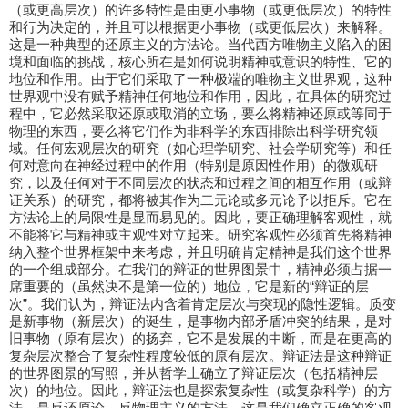
（或更高层次）的许多特性是由更小事物（或更低层次）的特性
和行为决定的，并且可以根据更小事物（或更低层次）来解释。
这是一种典型的还原主义的方法论。当代西方唯物主义陷入的困
境和面临的挑战，核心所在是如何说明精神或意识的特性、它的
地位和作用。由于它们采取了一种极端的唯物主义世界观，这种
世界观中没有赋予精神任何地位和作用，因此，在具体的研究过
程中，它必然采取还原或取消的立场，要么将精神还原或等同于
物理的东西，要么将它们作为非科学的东西排除出科学研究领
域。任何宏观层次的研究（如心理学研究、社会学研究等）和任
何对意向在神经过程中的作用（特别是原因性作用）的微观研
究，以及任何对于不同层次的状态和过程之间的相互作用（或辩
证关系）的研究，都将被其作为二元论或多元论予以拒斥。它在
方法论上的局限性是显而易见的。因此，要正确理解客观性，就
不能将它与精神或主观性对立起来。研究客观性必须首先将精神
纳入整个世界框架中来考虑，并且明确肯定精神是我们这个世界
的一个组成部分。在我们的辩证的世界图景中，精神必须占据一
席重要的（虽然决不是第一位的）地位，它是新的“辩证的层
次”。我们认为，辩证法内含着肯定层次与突现的隐性逻辑。质变
是新事物（新层次）的诞生，是事物内部矛盾冲突的结果，是对
旧事物（原有层次）的扬弃，它不是发展的中断，而是在更高的
复杂层次整合了复杂性程度较低的原有层次。辩证法是这种辩证
的世界图景的写照，并从哲学上确立了辩证层次（包括精神层
次）的地位。因此，辩证法也是探索复杂性（或复杂科学）的方
法，是反还原论、反物理主义的方法。这是我们确立正确的客观