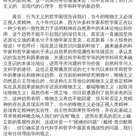
研究的新高潮。这一切虽然有些珊珊来迟，但毕竟体现了后行为
主义的、后现代的心理学、哲学和科学的新趋势。
最后，行为主义的哲学困境告诉我们，当今的唯物主义必须
正视人类精神。九十年代以来，西方许多科学家和哲学家正在以
一种少有的一致性致力于说明精神在自然界中的本体论地位和作
用，这个趋势不能不引起我们的深切关注。甚至连一直顽固坚持
还原论立场的著名分子生物学家克里克，在其新着《令人惊奇的
假设》中也呼吁：现在是正视意识问题的时候了。越来越多的科
学家和哲学家倾向于承认自然界的突现属性和等级层次，承认意
识的实在性和因果效验，并通过科学和哲学等的跨学科研究来确
立意识的本体论地位，进而寻求沟通科学与价值、自然科学与人
文科学的途径。这也正是斯佩里所说的七十年代以来科学和哲学
中的整体论和精神论趋势。在当前的种种研究纲领中，唯物主义
仍然是占主导地位的，但这种占主导地位的唯物主义是肯定精神
实在及其因果效验的非还原的唯物主义。极端唯物主义（如取消
论唯物主义）虽然仍有一席之地，但目前遭遇到了前所未有的压
力。这种趋势表明，唯物主义再也不能回避、排斥和否定人类精
神的存在及其现实作用了。当今的唯物主义必须正视人类精神，
必须肯定精神的实在性、自主性和因果性等特性，并在此基础上
寻求将精神概念纳入我们的“自然”概念，进而在更高的层次上确
立新的客观性原则。这或许是一个“困难的问题”（戴维·查尔默斯
语），但它确实是当代科学和哲学中最富有挑战性的问题，我们
没有任何理由等闲视之。