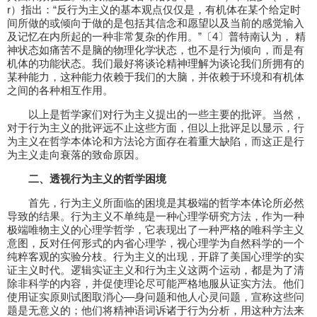
r）指出：“反行为主义的基本观点仅仅是，有机体在某个给定时
间所做的或倾向于做的是包括其信念和愿望以及当前的感觉输入
及记忆在内所起的一种非常复杂的作用。”〔4〕普特南认为， 精
神状态如痛苦不是脑的物理化学状态，也不是行为倾向，而是有
机体的功能状态。我们最好将谈论精神理解为谈论我们所拥有的
某种能力，这种能力依赖于我们的大脑，并依赖于环境和有机体
之间的各种相互作用。
以上是哲学家们对行为主义提出的一些主要的批评。当然，
对于行为主义的批评远不止这些方面，但以上批评足以显示，行
为主义在哲学本体论和方法论方面存在着重大缺陷，而这正是行
为主义走向衰落的致命原因。
二、透视行为主义的哲学困境
首先，行为主义所面临的困境是其极端的哲学本体论所必然
导致的结果。行为主义不单纯是一种心理学研究方法，作为一种
极端唯物主义的心理学哲学，它表现出了一种严格的唯科学主义
意图，反对任何形式的内省心理学，视心理学为自然科学的一个
纯粹客观的实验分枝。行为主义的出现，开辟了美国心理学的实
证主义时代。逻辑实证主义和行为主义这两个运动，都是为了清
除非科学的内容，并促使理论尽可能严格地服从证实方法。他们
使用证实原则试图取消心—身问题和他人心灵问题，宣称这些问
题是无意义的；他们将精神语词诉诸于行为分析，用这种方法来