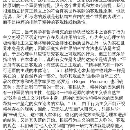
性原则的一个重要的前提。没有这个世界观和方法论前提，我们
很难确立起真正意义上的符合真实世界实际的客观性原则。也就
是说，我们所考虑的必须是包括精神在内的整个世界的客观性，
而不是纯粹的排除了精神的客观性或物质性。
第三，当代科学和哲学研究的新趋势已经基本上否弃了行为
主义忽视乃至否定精神存在及其作用的立场。行为主义心理学的
极端唯物主义立场将精神完全排除在物质世界之外，认为实在世
界本身是客观的，因此研究实在世界的科学方法也应该是客观
的。于是心理学只应该研究客观上可观察的行为。但正如塞尔所
指出的，在本体论上，说所有实在是客观的这完全是错误的：“不
是所有实在是客观的；有些实在是主观的。”“精神状态有一种不
可还原的主观的本体论”。〔5 〕精神状态象其他生物现象一样是
实在的，是自然界的一部分。他称其观点为“生物学自然主义”。
著名数学家和物理学家罗杰·彭罗斯（Roger Penrose）也明确
宣称：意识是我们宇宙的一部分。霍根认为，精神论的因果解释
有一种重要的自主性。他提出一种非还原的唯物主义或自然主
义“这种自然主义”对精神本身、精神的因果性和精神论的因果解
释持一种坚定的实在论者的立场。”〔6 〕由于行为主义不能正视
精神存在的现实，因此，它无法从“里面”来研究人，只能从“外
面”来研究人。这种将人客体化、物化的研究方法既是心理学进步
的结果，又是其失落的开始。根据行为主义的第三人称的、客观
的观点，我们研究“他人心灵问题”的唯一研究方法就是观察他人