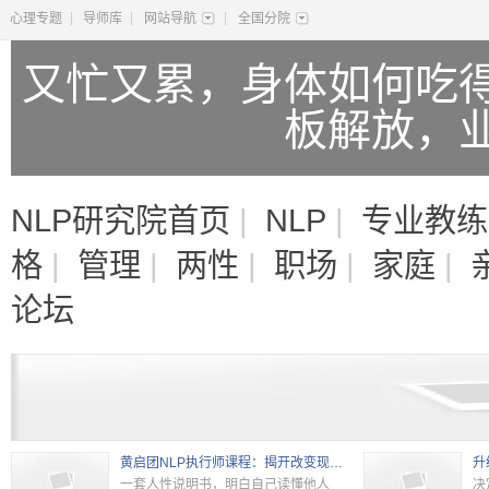
|
|
|
心理专题
导师库
网站导航
全国分院
又忙又累，身体如何吃
板解放，
NLP研究院首页
|
NLP
|
专业教练
格
|
管理
|
两性
|
职场
|
家庭
|
论坛
黄启团NLP执行师课程：揭开改变现状的秘密
升
一套人性说明书，明白自己读懂他人
决