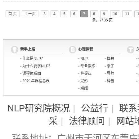
首 页
上一页
3
4
5
6
7
8
9
10
11
条，7/ 35 页
新手上路
心理课程
▪
什么是NLP？
▪
NLP
▪
催眠
▪
▪
为什么要学NLP？
▪
专业教练
▪
亲子
▪
▪
课程体系图
▪
萨提亚
▪
导师
▪
▪
2021年课程总表
▪
完形
▪
科普
▪
▪
婚姻
NLP研究院概况
|
公益行
|
联系
采
|
法律顾问
|
网站
联系地址：广州市天河区东莞庄